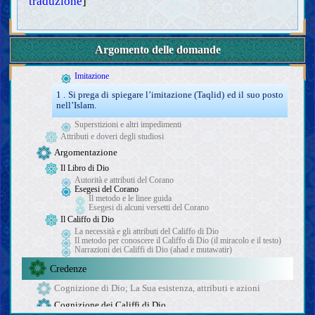
traduzione
]
L’intelletto
Conoscenza
Argomento delle domande
La necessità e il metodo di acquisire conoscenza (ijtihad)
Impedimenti all’acquisizione della conoscenza
Imitazione
1 . Si prega di spiegare l’imitazione (Taqlid) ed il suo posto
nell’Islam.
Superstizioni e altri impedimenti
Attributi e doveri degli studiosi
Argomentazione
Il Libro di Dio
Autorità e attributi del Corano
Esegesi del Corano
Il metodo e le linee guida
Esegesi di alcuni versetti del Corano
Il Califfo di Dio
La necessità e gli attributi del Califfo di Dio
Il metodo per conoscere il Califfo di Dio (il miracolo e il testo)
Narrazioni dei Califfi di Dio (ahad e mutawatir)
Credenze
Cognizione di Dio; La Sua esistenza, attributi e azioni
Cognizione dei Califfi di Dio