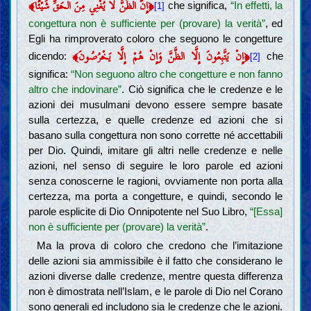
﴿إِنَّ الظَّنَّ لَا يُغْنِي مِنَ الْحَقِّ شَيْئًا﴾
che significa,
“In effetti, la
[1]
congettura non è sufficiente per (provare) la verità”
, ed
Egli ha rimproverato coloro che seguono le congetture
﴿إِنْ يَتَّبِعُونَ إِلَّا الظَّنَّ وَإِنْ هُمْ إِلَّا يَخْرُصُونَ﴾
dicendo:
che
[2]
significa:
“Non seguono altro che congetture e non fanno
altro che indovinare”
. Ciò significa che le credenze e le
azioni dei musulmani devono essere sempre basate
sulla certezza, e quelle credenze ed azioni che si
basano sulla congettura non sono corrette né accettabili
per Dio. Quindi, imitare gli altri nelle credenze e nelle
azioni, nel senso di seguire le loro parole ed azioni
senza conoscerne le ragioni, ovviamente non porta alla
certezza, ma porta a congetture, e quindi, secondo le
parole esplicite di Dio Onnipotente nel Suo Libro,
“[Essa]
non è sufficiente per (provare) la verità”
.
Ma la prova di coloro che credono che l’imitazione
delle azioni sia ammissibile è il fatto che considerano le
azioni diverse dalle credenze, mentre questa differenza
non è dimostrata nell’Islam, e le parole di Dio nel Corano
sono generali ed includono sia le credenze che le azioni.