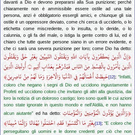
davanti a Dio e devono prepararsi alla Sua punizione; perché
chiaramente non è ammissibile essere ostile ad una tale
persona, anzi è obbligatorio essergli amici, e chiunque gli sia
ostile è un oppressore deviato, come chi cerca di ucciderlo, o lo
etichetta come miscredente, o lo insulta, o lo deride, o lo
calunnia, o gli fa del male, o istiga la gente contro di lui, ed è
chiaro che tutte queste persone siano in un errore evidente, e
che ci sarà una severa punizione per loro; come Dio ha detto:
﴿
إِنَّ الَّذِينَ يَكْفُرُونَ بِآيَاتِ اللَّهِ وَيَقْتُلُونَ النَّبِيِّينَ بِغَيْرِ حَقٍّ وَيَقْتُلُونَ
الَّذِينَ يَأْمُرُونَ بِالْقِسْطِ مِنَ النَّاسِ فَبَشِّرْهُمْ بِعَذَابٍ أَلِيمٍ
أُولَئِكَ الَّذِينَ
۝
﴾
حَبِطَتْ أَعْمَالُهُمْ فِي الدُّنْيَا وَالْآخِرَةِ وَمَا لَهُمْ مِنْ نَاصِرِينَ
;
“Infatti,
[12]
coloro che negano i segni di Dio ed uccidono ingiustamente i
Profeti ed uccidono coloro che invitano gli altri alla giustizia, dai
loro la notizia di un doloroso castigo; loro sono quelli le cui azioni
sono state ignorate in questo mondo e nell’Aldilà, e non hanno
﴿
وَالَّذِينَ يُؤْذُونَ الْمُؤْمِنِينَ وَالْمُؤْمِنَاتِ
alcun aiutante”
ed ha detto:
﴾
بِغَيْرِ مَا اكْتَسَبُوا فَقَدِ احْتَمَلُوا بُهْتَانًا وَإِثْمًا مُبِينًا
;
“E coloro che
[13]
perseguitano gli uomini e le donne credenti per ciò che non