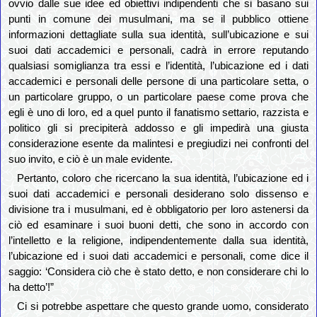
ovvio dalle sue idee ed obiettivi indipendenti che si basano sui
punti in comune dei musulmani, ma se il pubblico ottiene
informazioni dettagliate sulla sua identità, sull’ubicazione e sui
suoi dati accademici e personali, cadrà in errore reputando
qualsiasi somiglianza tra essi e l’identità, l’ubicazione ed i dati
accademici e personali delle persone di una particolare setta, o
un particolare gruppo, o un particolare paese come prova che
egli è uno di loro, ed a quel punto il fanatismo settario, razzista e
politico gli si precipiterà addosso e gli impedirà una giusta
considerazione esente da malintesi e pregiudizi nei confronti del
suo invito, e ciò è un male evidente.
Pertanto, coloro che ricercano la sua identità, l’ubicazione ed i
suoi dati accademici e personali desiderano solo dissenso e
divisione tra i musulmani, ed è obbligatorio per loro astenersi da
ciò ed esaminare i suoi buoni detti, che sono in accordo con
l’intelletto e la religione, indipendentemente dalla sua identità,
l’ubicazione ed i suoi dati accademici e personali, come dice il
saggio: ‘Considera ciò che è stato detto, e non considerare chi lo
ha detto’!”
Ci si potrebbe aspettare che questo grande uomo, considerato