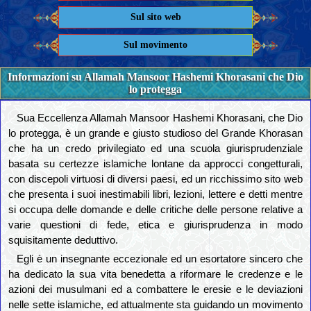
Sul sito web
Sul movimento
Informazioni su Allamah Mansoor Hashemi Khorasani che Dio
lo protegga
Sua Eccellenza Allamah Mansoor Hashemi Khorasani, che Dio
lo protegga, è un grande e giusto studioso del Grande Khorasan
che ha un credo privilegiato ed una scuola giurisprudenziale
basata su certezze islamiche lontane da approcci congetturali,
con discepoli virtuosi di diversi paesi, ed un ricchissimo sito web
che presenta i suoi inestimabili libri, lezioni, lettere e detti mentre
si occupa delle domande e delle critiche delle persone relative a
varie questioni di fede, etica e giurisprudenza in modo
squisitamente deduttivo.
Egli è un insegnante eccezionale ed un esortatore sincero che
ha dedicato la sua vita benedetta a riformare le credenze e le
azioni dei musulmani ed a combattere le eresie e le deviazioni
nelle sette islamiche, ed attualmente sta guidando un movimento