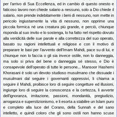
per l’arrivo di Sua Eccellenza, ed in cambio di questo onesto e
faticoso lavoro non chiede salario a nessuno, solo a Dio chiede il
salario, non prende indebitamente i beni di nessuno, non mette in
pericolo ingiustamente la vita di nessuno, non opprime una
piccola formica né una creatura più grande, e perciò, chiunque
risponda al suo invito e lo sostenga, lo ha fatto nel rispetto dovuto
alla veridicità delle sue parole e alla correttezza del suo operato,
basato su ragioni intellettuali e religiose e con il motivo di
preparare le basi per l’avvento dell’Imam Mahdi, pace su di lui, e
chiunque non lo faccia o gli sia invece ostile, non lo danneggia,
ma solo si priva del bene o danneggia sé stesso, e Dio è
consapevole dell’operato di tutte le persone... Mansoor Hashemi
Khorasani è solo un devoto studioso musulmano che dissuade i
musulmani dal seguire i governanti oppressivi, li chiama a
seguire il Mahdi, proibisce loro di seguire congetture ed illusioni,
ingiunge loro di seguire la conoscenza e la certezza, li avverte
dell’ignoranza, imitazione, passioni, mondanità, pregiudizio,
arroganza e superstizionismo, e li esorta a stabilire un Islam puro
e completo alla luce del Corano, della Sunnah e del sano
intelletto, e quindi coloro che gli sono ostili non hanno scuse