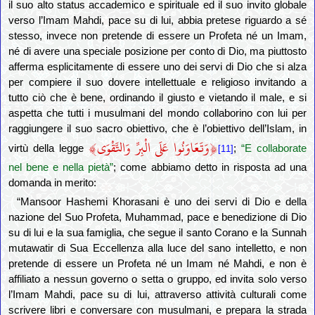
il suo alto status accademico e spirituale ed il suo invito globale
verso l’Imam Mahdi, pace su di lui, abbia pretese riguardo a sé
stesso, invece non pretende di essere un Profeta né un Imam,
né di avere una speciale posizione per conto di Dio, ma piuttosto
afferma esplicitamente di essere uno dei servi di Dio che si alza
per compiere il suo dovere intellettuale e religioso invitando a
tutto ciò che è bene, ordinando il giusto e vietando il male, e si
aspetta che tutti i musulmani del mondo collaborino con lui per
raggiungere il suo sacro obiettivo, che è l’obiettivo dell’Islam, in
﴾
﴿
وَتَعَاوَنُوا عَلَى الْبِرِّ وَالتَّقْوَى
virtù della legge
;
“E collaborate
[11]
nel bene e nella pietà”
; come abbiamo detto in risposta ad una
domanda in merito:
“Mansoor Hashemi Khorasani è uno dei servi di Dio e della
nazione del Suo Profeta, Muhammad, pace e benedizione di Dio
su di lui e la sua famiglia, che segue il santo Corano e la Sunnah
mutawatir di Sua Eccellenza alla luce del sano intelletto, e non
pretende di essere un Profeta né un Imam né Mahdi, e non è
affiliato a nessun governo o setta o gruppo, ed invita solo verso
l’Imam Mahdi, pace su di lui, attraverso attività culturali come
scrivere libri e conversare con musulmani, e prepara la strada