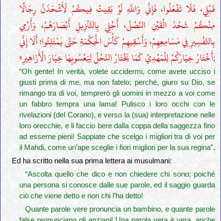
قَبْلِي، فَلَا تَفْعَلُوا، فَإِنِّي وَاللَّهِ لَوْ بَقِيتُ فِيكُمْ لَأَشْحَذَنَّ رِجَالًا
مِنْكُمْ شَحْذَ الْقَيْنِ النَّصْلَ، أَجْلِي بِالتَّنْزِيلِ أَبْصَارَهُمْ، وَأَرْمِي
بِالتَّفْسِيرِ فِي مَسَامِعِهِمْ، وَأَسْقِيهِمْ كَأْسَ الْحِكْمَةِ حَتَّى يَمْتَلِئُوا! أَلَا إِنِّي
أَخْتَارُ خِيَارَكُمْ لِلْمَهْدِيِّ كَمَا يَخْتَارُ النَّحْلُ لِيَعْسُوبِهَا خِيَارَ الْأَزَاهِيرِ»
;
“Oh gente! In verità, volete uccidermi, come avete ucciso i
giusti prima di me, ma non fatelo; perché, giuro su Dio, se
rimango tra di voi, temprerò gli uomini in mezzo a voi come
un fabbro tempra una lama! Pulisco i loro occhi con le
rivelazioni (del Corano), e verso la (sua) interpretazione nelle
loro orecchie, e li faccio bere dalla coppa della saggezza fino
ad esserne pieni! Sappiate che scelgo i migliori tra di voi per
il Mahdi, come un’ape sceglie i fiori migliori per la sua regina”
.
Ed ha scritto nella sua prima lettera ai musulmani:
“Ascolta quello che dico e non chiedere chi sono; poiché
una persona si conosce dalle sue parole, ed il saggio guarda
ciò che viene detto e non chi l’ha detto!
Quante parole vere pronuncia un bambino, e quante parole
false pronunciano gli anziani! Una parola vera è vera, anche