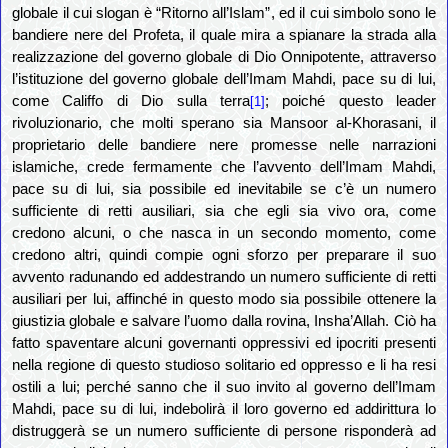
globale il cui slogan è “Ritorno all’Islam”, ed il cui simbolo sono le
bandiere nere del Profeta, il quale mira a spianare la strada alla
realizzazione del governo globale di Dio Onnipotente, attraverso
l’istituzione del governo globale dell’Imam Mahdi, pace su di lui,
come Califfo di Dio sulla terra
; poiché questo leader
[1]
rivoluzionario, che molti sperano sia Mansoor al-Khorasani, il
proprietario delle bandiere nere promesse nelle narrazioni
islamiche, crede fermamente che l’avvento dell’Imam Mahdi,
pace su di lui, sia possibile ed inevitabile se c’è un numero
sufficiente di retti ausiliari, sia che egli sia vivo ora, come
credono alcuni, o che nasca in un secondo momento, come
credono altri, quindi compie ogni sforzo per preparare il suo
avvento radunando ed addestrando un numero sufficiente di retti
ausiliari per lui, affinché in questo modo sia possibile ottenere la
giustizia globale e salvare l’uomo dalla rovina, Insha’Allah. Ciò ha
fatto spaventare alcuni governanti oppressivi ed ipocriti presenti
nella regione di questo studioso solitario ed oppresso e li ha resi
ostili a lui; perché sanno che il suo invito al governo dell’Imam
Mahdi, pace su di lui, indebolirà il loro governo ed addirittura lo
distruggerà se un numero sufficiente di persone risponderà ad