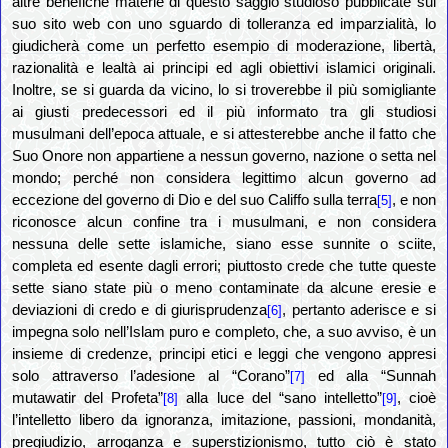
altre benefiche materie di questo saggio studioso pubblicate sul
suo sito web con uno sguardo di tolleranza ed imparzialità, lo
giudicherà come un perfetto esempio di moderazione, libertà,
razionalità e lealtà ai principi ed agli obiettivi islamici originali.
Inoltre, se si guarda da vicino, lo si troverebbe il più somigliante
ai giusti predecessori ed il più informato tra gli studiosi
musulmani dell’epoca attuale, e si attesterebbe anche il fatto che
Suo Onore non appartiene a nessun governo, nazione o setta nel
mondo; perché non considera legittimo alcun governo ad
eccezione del governo di Dio e del suo Califfo sulla terra
, e non
[5]
riconosce alcun confine tra i musulmani, e non considera
nessuna delle sette islamiche, siano esse sunnite o sciite,
completa ed esente dagli errori; piuttosto crede che tutte queste
sette siano state più o meno contaminate da alcune eresie e
deviazioni di credo e di giurisprudenza
, pertanto aderisce e si
[6]
impegna solo nell’Islam puro e completo, che, a suo avviso, è un
insieme di credenze, principi etici e leggi che vengono appresi
solo attraverso l’adesione al “Corano”
ed alla “Sunnah
[7]
mutawatir del Profeta”
alla luce del “sano intelletto”
, cioè
[8]
[9]
l’intelletto libero da ignoranza, imitazione, passioni, mondanità,
pregiudizio, arroganza e superstizionismo, tutto ciò è stato