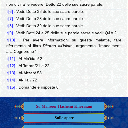
non divina” e vedere: Detto 22 delle sue sacre parole.
↑[6]
. Vedi: Detto 38 delle sue sacre parole.
↑[7]
. Vedi: Detto 23 delle sue sacre parole.
↑[8]
. Vedi: Detto 39 delle sue sacre parole.
↑[9]
. Vedi: Detti 24 e 25 delle sue parole sacre e vedi: Q&A 2.
↑[10]
. Per avere informazioni su queste malattie, fare
riferimento al libro
Ritorno all’Islam
, argomento “Impedimenti
alla Cognizione ”.
↑[11]
. Al-Ma’idah/ 2
↑[12]
. Al ’Imran/21 e 22
↑[13]
. Al-Ahzab/ 58
↑[14]
. Al-Hajj/ 72
↑[15]
. Domande e risposte 8
Su Mansoor Hashemi Khorasani
Sulle opere