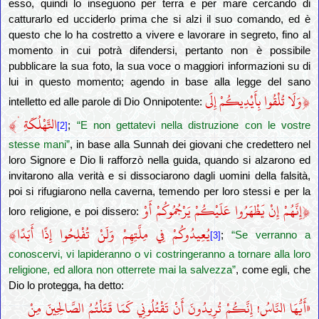
esso, quindi lo inseguono per terra e per mare cercando di
catturarlo ed ucciderlo prima che si alzi il suo comando, ed è
questo che lo ha costretto a vivere e lavorare in segreto, fino al
momento in cui potrà difendersi, pertanto non è possibile
pubblicare la sua foto, la sua voce o maggiori informazioni su di
lui in questo momento; agendo in base alla legge del sano
﴿
وَلَا تُلْقُوا بِأَيْدِيكُمْ إِلَى
intelletto ed alle parole di Dio Onnipotente:
﴾
التَّهْلُكَةِ ۛ
;
“E non gettatevi nella distruzione con le vostre
[2]
stesse mani”
, in base alla Sunnah dei giovani che credettero nel
loro Signore e Dio li rafforzò nella guida, quando si alzarono ed
invitarono alla verità e si dissociarono dagli uomini della falsità,
poi si rifugiarono nella caverna, temendo per loro stessi e per la
﴿
إِنَّهُمْ إِنْ يَظْهَرُوا عَلَيْكُمْ يَرْجُمُوكُمْ أَوْ
loro religione, e poi dissero:
﴾
يُعِيدُوكُمْ فِي مِلَّتِهِمْ وَلَنْ تُفْلِحُوا إِذًا أَبَدًا
;
“Se verranno a
[3]
conoscervi, vi lapideranno o vi costringeranno a tornare alla loro
religione, ed allora non otterrete mai la salvezza”
, come egli, che
Dio lo protegga, ha detto:
«أَيُّهَا النَّاسُ! إِنَّكُمْ تُرِيدُونَ أَنْ تَقْتُلُونِي كَمَا قَتَلْتُمُ الصَّالِحِينَ مِنْ