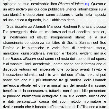
spiegato nel suo inestimabile libro
Ritorno all’Islam
. Questo è
[10]
un altro motivo per cui odia pubblicare ulteriori informazioni sulla
sua identità e descrizioni; come abbiamo chiarito nella risposta
ad una critica a riguardo, in cui abbiamo detto:
“Sua Eccellenza Allamah Mansoor Hashemi Khorasani, possa
Dio proteggerlo, dalla testimonianza dei suoi eccellenti pensieri,
gli inestimabili ed elevati insegnamenti islamici e la sua
straordinaria conoscenza sul Libro di Dio, la Sunnah del Suo
Profeta e le autentiche e varie fonti di credenze, storia,
narrazioni, giurisprudenza, narratori e filosofia, evidenti nel suo
libro
Ritorno all’Islam
così come nel resto dei suoi detti ed opere,
è ai massimi livelli accademici, come anche per la formazione di
discepoli virtuosi ed impegnati che portano avanti l’invito e
l’educazione islamica sul sito web del suo ufficio, anzi, si può
osare dire che è il più informato tra gli studiosi della Ummah
nell’epoca attuale, ed offre ai musulmani del mondo il massimo
beneficio della conoscenza, tuttavia, non è possibile presentare
al pubblico informazioni dettagliate sulla sua identità, ubicazione
e dati personali...a causa del suo metodo riformatore e
rivoluzionario che è basato sull’interruzione dell’affiliazione a tutte