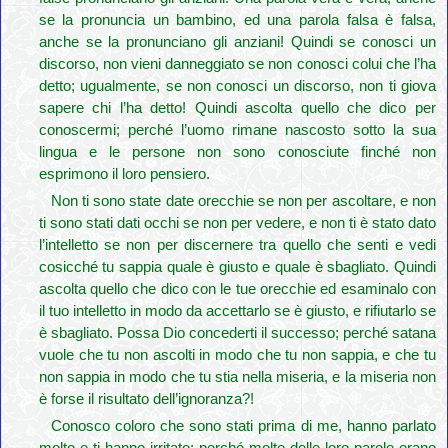
se la pronuncia un bambino, ed una parola falsa è falsa,
anche se la pronunciano gli anziani! Quindi se conosci un
discorso, non vieni danneggiato se non conosci colui che l’ha
detto; ugualmente, se non conosci un discorso, non ti giova
sapere chi l’ha detto! Quindi ascolta quello che dico per
conoscermi; perché l’uomo rimane nascosto sotto la sua
lingua e le persone non sono conosciute finché non
esprimono il loro pensiero.
Non ti sono state date orecchie se non per ascoltare, e non
ti sono stati dati occhi se non per vedere, e non ti è stato dato
l’intelletto se non per discernere tra quello che senti e vedi
cosicché tu sappia quale è giusto e quale è sbagliato. Quindi
ascolta quello che dico con le tue orecchie ed esaminalo con
il tuo intelletto in modo da accettarlo se è giusto, e rifiutarlo se
è sbagliato. Possa Dio concederti il ​​successo; perché satana
vuole che tu non ascolti in modo che tu non sappia, e che tu
non sappia in modo che tu stia nella miseria, e la miseria non
è forse il risultato dell’ignoranza?!
Conosco coloro che sono stati prima di me, hanno parlato