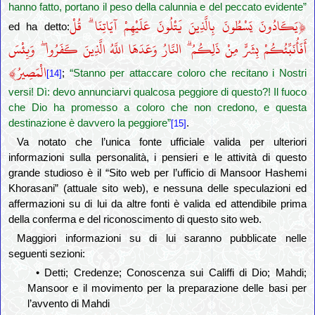
hanno fatto, portano il peso della calunnia e del peccato evidente”
﴿
يَكَادُونَ يَسْطُونَ بِالَّذِينَ يَتْلُونَ عَلَيْهِمْ آيَاتِنَا ۗ قُلْ
ed ha detto:
أَفَأُنَبِّئُكُمْ بِشَرٍّ مِنْ ذَلِكُمُ ۗ النَّارُ وَعَدَهَا اللَّهُ الَّذِينَ كَفَرُوا ۖ وَبِئْسَ
﴾
الْمَصِيرُ
;
“Stanno per attaccare coloro che recitano i Nostri
[14]
versi! Dì: devo annunciarvi qualcosa peggiore di questo?! Il fuoco
che Dio ha promesso a coloro che non credono, e questa
destinazione è davvero la peggiore”
.
[15]
Va notato che l’unica fonte ufficiale valida per ulteriori
informazioni sulla personalità, i pensieri e le attività di questo
grande studioso è il “Sito web per l’ufficio di Mansoor Hashemi
Khorasani” (attuale sito web), e nessuna delle speculazioni ed
affermazioni su di lui da altre fonti è valida ed attendibile prima
della conferma e del riconoscimento di questo sito web.
Maggiori informazioni su di lui saranno pubblicate nelle
seguenti sezioni:
• Detti; Credenze; Conoscenza sui Califfi di Dio; Mahdi;
Mansoor e il movimento per la preparazione delle basi per
l’avvento di Mahdi