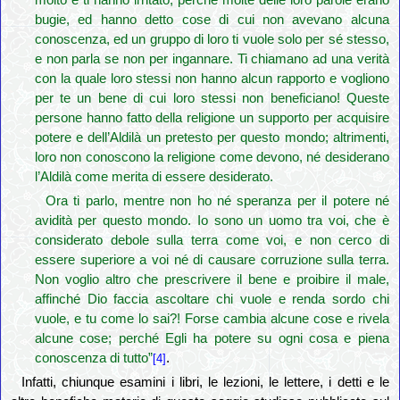
molto e ti hanno irritato; perché molte delle loro parole erano
bugie, ed hanno detto cose di cui non avevano alcuna
conoscenza, ed un gruppo di loro ti vuole solo per sé stesso,
e non parla se non per ingannare. Ti chiamano ad una verità
con la quale loro stessi non hanno alcun rapporto e vogliono
per te un bene di cui loro stessi non beneficiano! Queste
persone hanno fatto della religione un supporto per acquisire
potere e dell’Aldilà un pretesto per questo mondo; altrimenti,
loro non conoscono la religione come devono, né desiderano
l’Aldilà come merita di essere desiderato.
Ora ti parlo, mentre non ho né speranza per il potere né
avidità per questo mondo. Io sono un uomo tra voi, che è
considerato debole sulla terra come voi, e non cerco di
essere superiore a voi né di causare corruzione sulla terra.
Non voglio altro che prescrivere il bene e proibire il male,
affinché Dio faccia ascoltare chi vuole e renda sordo chi
vuole, e tu come lo sai?! Forse cambia alcune cose e rivela
alcune cose; perché Egli ha potere su ogni cosa e piena
conoscenza di tutto”
.
[4]
Infatti, chiunque esamini i libri, le lezioni, le lettere, i detti e le