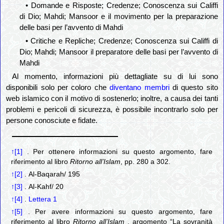
• Domande e Risposte; Credenze; Conoscenza sui Califfi
di Dio; Mahdi; Mansoor e il movimento per la preparazione
delle basi per l’avvento di Mahdi
• Critiche e Repliche; Credenze; Conoscenza sui Califfi di
Dio; Mahdi; Mansoor il preparatore delle basi per l’avvento di
Mahdi
Al momento, informazioni più dettagliate su di lui sono
disponibili solo per coloro che
diventano membri
di questo sito
web islamico con il motivo di sostenerlo; inoltre, a causa dei tanti
problemi e pericoli di sicurezza, è possibile incontrarlo solo per
persone conosciute e fidate.
↑[1]
. Per ottenere informazioni su questo argomento, fare
riferimento al libro
Ritorno all’Islam
, pp. 280 a 302.
↑[2]
. Al-Baqarah/ 195
↑[3]
. Al-Kahf/ 20
↑[4]
.
Lettera 1
↑[5]
. Per avere informazioni su questo argomento, fare
riferimento al libro
Ritorno all’Islam
, argomento “La sovranità