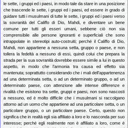
le sette, i gruppi ed i paesi, in modo tale da stare in una posizione
che trascende le sette, i gruppi ed i paesi, ed essere in grado di
guidare tutti i musulmani di tutte le sette, i gruppi ed i paesi verso
la sovranità del Califfo di Dio, Mahdi, e diventare un bene
comune per tutti gli esseri umani, sebbene ciò non sia
comprensibile alle persone ignoranti e superficiali che sono
intrappolate in stereotipi auto-costruiti; perché il Califfo di Dio,
Mahdi, non appartiene a nessuna setta, gruppo o paese, e non
tollera la fedeltà a nessuno di essi, quindi colui che prepara la
strada per la sua sovranità dovrebbe essere simile a lui in questo
aspetto, in modo che l’armonia tra causa ed effetto sia
mantenuta; soprattutto considerando che i mali dell’appartenenza
ad una determinata setta, o ad un determinato gruppo, o ad un
determinato paese, con attenzione alle intense differenze e
rivalità che esistono tra sette, gruppi e paesi, non sono nascosti
a nessuno, ed è molto difficile che i musulmani si raccolgano
attorno ad un uomo che appartiene ad una particolare setta, o un
particolare gruppo, o un particolare paese. Certo, questo non
significa che in realtà egli sia affiliato a loro e lo nasconda per suo
interesse; perché egli realmente non è affiliato a loro, come è