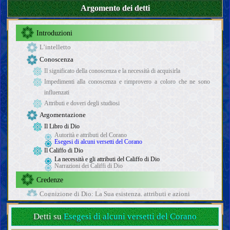
Argomento dei detti
Introduzioni
L’intelletto
Conoscenza
Il significato della conoscenza e la necessità di acquisirla
Impedimenti alla conoscenza e rimprovero a coloro che ne sono
influenzati
Attributi e doveri degli studiosi
Argomentazione
Il Libro di Dio
Autorità e attributi del Corano
Esegesi di alcuni versetti del Corano
Il Califfo di Dio
La necessità e gli attributi del Califfo di Dio
Narrazioni dei Califfi di Dio
Credenze
Cognizione di Dio; La Sua esistenza, attributi e azioni
Cognizione dei Califfi di Dio
Detti su
Esegesi di alcuni versetti del Corano
I Profeti
L’ultimo Profeta