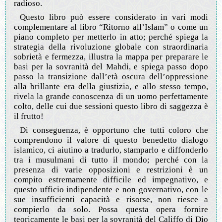
radioso.
Questo libro può essere considerato in vari modi
complementare al libro “Ritorno all’Islam” o come un
piano completo per metterlo in atto; perché spiega la
strategia della rivoluzione globale con straordinaria
sobrietà e fermezza, illustra la mappa per preparare le
basi per la sovranità del Mahdi, e spiega passo dopo
passo la transizione dall’età oscura dell’oppressione
alla brillante era della giustizia, e allo stesso tempo,
rivela la grande conoscenza di un uomo perfettamente
colto, delle cui due sessioni questo libro di saggezza è
il frutto!
Di conseguenza, è opportuno che tutti coloro che
comprendono il valore di questo benedetto dialogo
islamico, ci aiutino a tradurlo, stamparlo e diffonderlo
tra i musulmani di tutto il mondo; perché con la
presenza di varie opposizioni e restrizioni è un
compito estremamente difficile ed impegnativo, e
questo ufficio indipendente e non governativo, con le
sue insufficienti capacità e risorse, non riesce a
compierlo da solo. Possa questa opera fornire
teoricamente le basi per la sovranità del Califfo di Dio