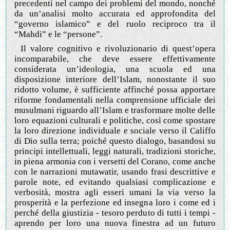
precedenti nel campo dei problemi del mondo, nonché
da un’analisi molto accurata ed approfondita del
“governo islamico” e del ruolo reciproco tra il
“Mahdi” e le “persone”.
Il valore cognitivo e rivoluzionario di quest’opera
incomparabile, che deve essere effettivamente
considerata un’ideologia, una scuola ed una
disposizione interiore dell’Islam, nonostante il suo
ridotto volume, è sufficiente affinché possa apportare
riforme fondamentali nella comprensione ufficiale dei
musulmani riguardo all’Islam e trasformare molte delle
loro equazioni culturali e politiche, così come spostare
la loro direzione individuale e sociale verso il Califfo
di Dio sulla terra; poiché questo dialogo, basandosi su
principi intellettuali, leggi naturali, tradizioni storiche,
in piena armonia con i versetti del Corano, come anche
con le narrazioni mutawatir, usando frasi descrittive e
parole note, ed evitando qualsiasi complicazione e
verbosità, mostra agli esseri umani la via verso la
prosperità e la perfezione ed insegna loro i come ed i
perché della giustizia - tesoro perduto di tutti i tempi -
aprendo per loro una nuova finestra ad un futuro