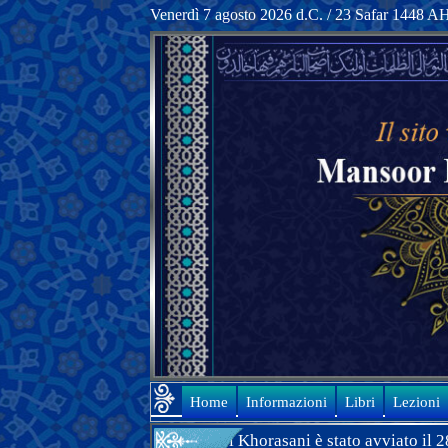
Venerdì 7 agosto 2026 d.C. / 23 Safar 1448 A
Home
Informazioni
Libri
Lezioni
 di Allamah Mansoor Hashemi Khorasani è stato avviato il 28 Fe