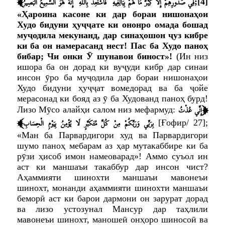
﴾
فِي صُدُورِهِمْ إِلَّا كِبْرٌ مَا هُمْ بِبَالِغِيهِ ۚ فَاسْتَعِذْ بِاللَّهِ ۖ إِنَّهُ هُوَ السَّمِيعُ الْبَصِيرُ
;
[4]
«Ҳароина касоне ки дар бораи нишонаҳои
Худо бидуни ҳуҷҷате ки ононро омада бошад
муҷодила мекунанд, дар синаҳошон ҷуз кибре
ки ба он намерасанд нест! Пас ба Худо паноҳ
бибар; Чи онки Ӯ шунавои биност»
!
(Ин низ
ишора ба он дорад ки вуҷуди кибр дар синаи
инсон ӯро ба муҷодила дар бораи нишонаҳои
Худо бидуни ҳуҷҷат вомедорад ва ба ҷойе
мерасонад ки бояд аз ӯ ба Худованд паноҳ бурд!
﴿
إِنِّي عُذْتُ
Лизо Мӯсо алайҳи салом низ мефармуд:
﴾
بِرَبِّي وَرَبِّكُمْ مِنْ كُلِّ مُتَكَبِّرٍ لَا يُؤْمِنُ بِيَوْمِ الْحِسَابِ
[Ғофир/ 27];
«Ман ба Парвардигори худ ва Парвардигори
шумо паноҳ мебарам аз ҳар мутакаббире ки ба
рӯзи ҳисоб имон намеоварад»
! Аммо суъол ин
аст ки маншаъи такаббур дар инсон чист?
Аҳаммияти шинохти маншаъи мавонеъи
шинохт, монанди аҳаммияти шинохти маншаъи
беморӣ аст ки барои дармони он зарурат дорад
ва лизо устозунал Мансур дар таҳлили
мавонеъи шинохт, маношеӣ онҳоро шиносоӣ ва