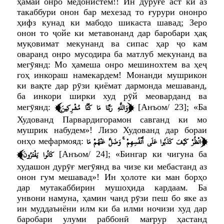
ҳамаи онро медонистем!! Ин дурӯғе аст ки аз
такаббури онон бар мехезад то ғурури ононро
ҳифз кунад ки мабодо шикаста шавад; Зеро
онон то ҷойе ки метавонанд дар баробари ҳақ
муқовимат мекунанд ва сипас ҳар ҷо кам
оваранд онро мусодира ба матлуб мекунанд ва
мегӯянд: Мо ҳамеша онро мешинохтем ва ҳеҷ
гоҳ инкораш намекардем! Монанди мушрикон
ки вақте дар рӯзи қиёмат дармонда мешаванд,
ба инкори ширки худ рӯй меоварданд ва
﴾
﴿
وَاللَّهِ رَبِّنَا مَا كُنَّا مُشْرِكِينَ
мегӯянд:
[Анъом/ 23];
«Ба
Худованд Парвардигорамон савганд ки мо
мушрик набудем»
! Лизо Худованд дар бораи
﴿
انْظُرْ كَيْفَ كَذَبُوا عَلَى أَنْفُسِهِمْ ۚ وَضَلَّ عَنْهُمْ مَا
онҳо мефармояд:
﴾
كَانُوا يَفْتَرُونَ
[Анъом/ 24];
«Бингар ки чигуна ба
худашон дурӯғ мегӯянд ва чизе ки мебастанд аз
онон гум мешавад»
! Ин ҳолоте ки ман борҳо
дар мутакаббирин мушоҳида кардаам. Ба
унвони намуна, ҳамин чанд рӯзи пеш бо яке аз
ин муддаъиёни илм ки ба илми ночизи худ дар
баробари улуми раббонӣ мағрур ҳастанд