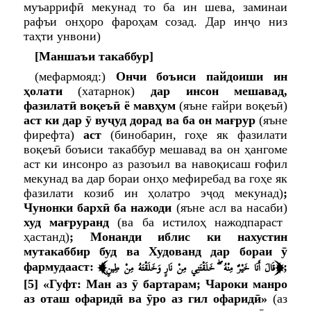
муъаррифӣ мекунад то ба ин шева, заминаи
рафъи онҳоро фароҳам созад. Дар инҷо низ
таҳти унвони)
[Маншаъи такаббур]
(мефармояд:)
Ончи боъиси пайдоиши ин
ҳолати
(хатарнок)
дар инсон мешавад,
фазилатӣ воқеъӣ ё мавҳум
(яъне ғайри воқеъӣ)
аст ки дар ӯ вуҷуд дорад ва ба он мағрур
(яъне
фирефта)
аст
(бинобарин, гоҳе як фазилати
воқеъӣ боъиси такаббур мешавад ва он ҳангоме
аст ки инсонро аз разоъил ва навоқисаш ғофил
мекунад ва дар бораи онҳо мефиребад ва гоҳе як
фазилати козиб ин ҳолатро эҷод мекунад)
;
Чунонки бархӣ ба нажоди
(яъне асл ва насаби)
худ мағруранд
(ва ба истилоҳ нажодпараст
ҳастанд)
; Монанди иблис ки нахустин
мутакаббир буд ва Худованд дар бораи ӯ
﴾
﴿
قَالَ أَنَا خَيْرٌ مِنْهُ ۖ خَلَقْتَنِي مِنْ نَارٍ وَخَلَقْتَهُ مِنْ طِينٍ
фармудааст:
;
[5]
«Гуфт: Ман аз ӯ бартарам; Чароки манро
аз оташ офаридӣ ва ӯро аз гил офаридӣ»
(аз