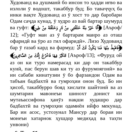
Худованд ва душманӣ бо инсон то ҳадди иғво ва
излоли ӯ водошт, такаббур буд; Бо таваҷҷуҳ ба
инки вақте Худованд аз ӯ хост то дар баробари
Одам саҷда кунад, ӯ худро аз вай бартар шумурд
﴾
﴿
أَنَا خَيْرٌ مِنْهُ خَلَقْتَنِي مِنْ نَارٍ وَخَلَقْتَهُ مِنْ طِينٍ
ва гуфт:
[Аъроф/
12];
«Гуфт ман аз ӯ бартарам манро аз оташ
офаридӣ ва ӯро аз гил офаридӣ»
. Лизо Худованд
﴿
فَاهْبِطْ مِنْهَا فَمَا يَكُونُ لَكَ أَنْ
бар ӯ ғазаб кард ва фармуд:
﴾
تَتَكَبَّرَ فِيهَا فَاخْرُجْ إِنَّكَ مِنَ الصَّاغِرِينَ
[Аъроф/13];
«Фуруд ой
аз он ки туро намерасад ки дар он такаббур
кунӣ, пас берун шав ки ту аз фурумоягонӣ»
ва
ин сабаби кинатузии ӯ бо фарзандои Одам ва
табъан бадбахтӣ ва гумроҳии онон буд. Бо ин
ҳисоб, такаббурро бояд хислати шайтонӣ ва аз
шумтарин мавонеъи шинохт донист ки
мутаъассифона ҳанӯз нақши худашро дар
бадбахтӣ ва гумроҳии одамиён ийфо мекунад.
Бар ин асос, устозунал Мансур дар бораи ин
монеъи хатарнок ҳушдор медиҳад ва таҳти
унвони)