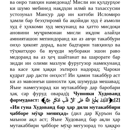
ва онро тавҳин намедонад! Мисли ин қулдурҳое
ки шумо мебинед нақдҳои илмӣ ва тахассусии
устозунал Мансур дар ин китоби Исломиро
ҳамли бар беэҳтиромӣ ба ақойиди худ ё аъмоли
худ ё ҳуккоми худ мекунанд ва ҳатто мисдоқи
ановини муҷримонаи мисли иқдом алайҳи
амнияташон мепиндоранд ки аз авҷи такаббури
онҳо ҳикоят дорад, вале бадтарин тавҳинҳо ва
тӯҳматҳоро ба вуҷуди мубораки эшон раво
медоранд ва аз ҳеҷ шайтанат ва шарорате бар
зидди ин олими мазлум фуругузор намекунанд
ва касе ҳам ҳаққи эътироз надорад; Чароки
қудрат дар дасти онҳост! Ин ҳамон такаббур аст
ки аз мавонеъи шинохти ҳақ шумурда мешавад;
Яъне намегузорад ки мутакаббир дар баробари
ҳақ сар фуруд оварад)
; Чунонки Худованд
﴾
﴿
كَذَلِكَ يَطْبَعُ اللَّهُ عَلَى كُلِّ قَلْبِ مُتَكَبِّرٍ جَبَّارٍ
фармудааст:
;
[2]
«Ин гуна Худованд бар ҳар дили мутакаббири
ҷабборе мӯҳр мениҳад»
(дил дар Қуръон ба
маънои ақл аст; Яъне Худованд бар ақли ҳар
мутакаббири ҷабборе мӯҳр мегузорад то ҳаққро