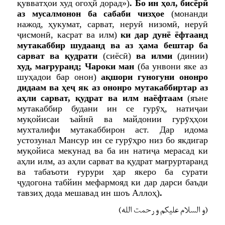
қувватҳои худ огоҳӣ дорад»)
. Бо ин ҳол, бисёрӣ
аз мусалмонон ба сабаби чизҳое
(монанди
нажод, ҳукумат, сарват, неруӣ низомӣ, неруӣ
ҷисмонӣ, касрат ва илм)
ки дар дунё ёфтаанд
мутакаббир шудаанд ва аз ҳама бештар ба
сарват ва қудрати
(сиёсӣ)
ва илми
(динии)
худ, мағруранд; Чароки ман
(ба унвони яке аз
шуҳадои бар онон)
ақшори гуногуни ононро
дидаам ва ҳеҷ як аз ононро мутакаббиртар аз
аҳли сарват, қудрат ва илм наёфтаам
(яъне
мутакаббир будани ин се гурӯҳ, натиҷаи
муқойисаи ъайнӣ ва майдонии гурӯҳҳои
мухталифи мутакаббирон аст. Дар идома
устозунал Мансур ин се гурӯҳро низ бо якдигар
муқойиса мекунад ва ба ин натиҷа мерасад ки
аҳли илм, аз аҳли сарват ва қудрат мағруртаранд
ва табаъоти ғурури ҳар якеро ба сурати
ҷудогона табйин мефармояд ки дар дарси баъди
тавзиҳ дода мешавад ин шоъ Аллоҳ)
.
(و السلام علیکم و رحمت الله)