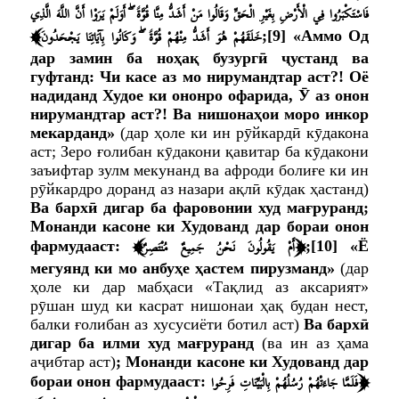
فَاسْتَكْبَرُوا فِي الْأَرْضِ بِغَيْرِ الْحَقِّ وَقَالُوا مَنْ أَشَدُّ مِنَّا قُوَّةً ۖ أَوَلَمْ يَرَوْا أَنَّ اللَّهَ الَّذِي
﴾
خَلَقَهُمْ هُوَ أَشَدُّ مِنْهُمْ قُوَّةً ۖ وَكَانُوا بِآيَاتِنَا يَجْحَدُونَ
;
[9]
«Аммо Од
дар замин ба ноҳақ бузургӣ ҷустанд ва
гуфтанд: Чи касе аз мо нирумандтар аст?! Оё
надиданд Худое ки ононро офарида, Ӯ аз онон
нирумандтар аст?! Ва нишонаҳои моро инкор
мекарданд»
(дар ҳоле ки ин рӯйкардӣ кӯдакона
аст; Зеро ғолибан кӯдакони қавитар ба кӯдакони
заъифтар зулм мекунанд ва афроди болиғе ки ин
рӯйкардро доранд аз назари ақлӣ кӯдак ҳастанд)
Ва бархӣ дигар ба фаровонии худ мағруранд;
Монанди касоне ки Худованд дар бораи онон
﴾
﴿
أَمْ يَقُولُونَ نَحْنُ جَمِيعٌ مُنْتَصِرٌ
фармудааст:
;
[10]
«Ё
мегуянд ки мо анбуҳе ҳастем пирузманд»
(дар
ҳоле ки дар мабҳаси «Тақлид аз аксарият»
рӯшан шуд ки касрат нишонаи ҳақ будан нест,
балки ғолибан аз хусусиёти ботил аст)
Ва бархӣ
дигар ба илми худ мағруранд
(ва ин аз ҳама
аҷибтар аст)
; Монанди касоне ки Худованд дар
﴿
فَلَمَّا جَاءَتْهُمْ رُسُلُهُمْ بِالْبَيِّنَاتِ فَرِحُوا
бораи онон фармудааст: