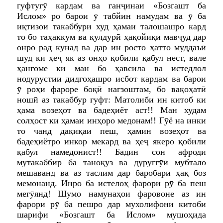
гуфтугӯ кардам ва ганҷинаи «Бозгашт ба
Ислом» ро барои ӯ табйин намудам ва ӯ ба
иқтизои такаббури худ ҳамаи талошашро кард
то бо таҳаккум ва қулдурӣ ҳақойиқи мавҷуд дар
онро рад кунад ва дар ин росто ҳатто муддаъӣ
шуд ки ҳеҷ як аз онҳо қобили қабул нест, вале
ҳангоме ки ман бо ҳавсила ва истедлол
нодурустии дидгоҳашро исбот кардам ва барои
ӯ роҳи фароре боқӣ нагзоштам, бо вақоҳатӣ
ношӣ аз такаббур гуфт: Матолиби ин китоб ки
ҳама возеҳот ва бадеҳиёт аст!! Ман худам
солҳост ки ҳамаи инҳоро медонам!! Гӯё на инки
то чанд дақиқаи пеш, ҳамин возеҳот ва
бадеҳиётро инкор мекард ва ҳеҷ якеро қобили
қабул намедонист!! Бадин сон афроди
мутакаббир ба таноқуз ва дуруғгӯӣ мубтало
мешаванд ва аз таслим дар баробари ҳақ боз
мемонанд. Инро ба истелоҳ фарори рӯ ба пеш
мегӯянд! Шумо намунаҳои фаровоне аз ин
фарори рӯ ба пешро дар мухолифони китоби
шарифи «Бозгашт ба Ислом» мушоҳида