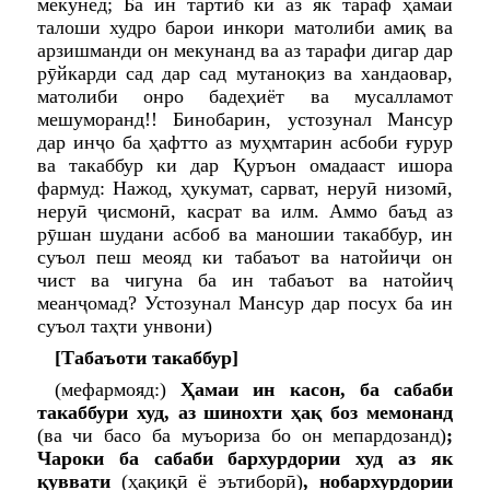
мекунед; Ба ин тартиб ки аз як тараф ҳамаи
талоши худро барои инкори матолиби амиқ ва
арзишманди он мекунанд ва аз тарафи дигар дар
рӯйкарди сад дар сад мутаноқиз ва хандаовар,
матолиби онро бадеҳиёт ва мусалламот
мешуморанд!! Бинобарин, устозунал Мансур
дар инҷо ба ҳафтто аз муҳмтарин асбоби ғурур
ва такаббур ки дар Қуръон омадааст ишора
фармуд: Нажод, ҳукумат, сарват, неруӣ низомӣ,
неруӣ ҷисмонӣ, касрат ва илм. Аммо баъд аз
рӯшан шудани асбоб ва маношии такаббур, ин
суъол пеш меояд ки табаъот ва натойиҷи он
чист ва чигуна ба ин табаъот ва натойиҷ
меанҷомад? Устозунал Мансур дар посух ба ин
суъол таҳти унвони)
[Табаъоти такаббур]
(мефармояд:)
Ҳамаи ин касон, ба сабаби
такаббури худ, аз шинохти ҳақ боз мемонанд
(ва чи басо ба муъориза бо он мепардозанд)
;
Чароки ба сабаби бархурдории худ аз як
қувват
и
(ҳақиқӣ ё эътиборӣ)
, нобархурдории