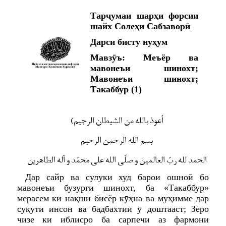
Тарҷумаи шарҳи форсии
шайх Солеҳи Сабзаворӣ
Дарси бисту нуҳум
Мавзӯъ: Меъёр ва
мавонеъи шинохт;
Мавонеъи шинохт;
Такаббур (1)
(أعوذ بالله من الشیطان الرجیم
بسم الله الرحمن الرحیم
الحمد لله ربّ العالمین و صلّی الله علی محمّد و آله الطاهرین
Дар сайр ва сулуки худ барои ошноӣ бо
мавонеъи бузурги шинохт, ба «Такаббур»
мерасем ки нақши бисёр кӯҳна ва муҳимме дар
суқути инсон ва бадбахтии ӯ доштааст; Зеро
чизе ки иблисро ба сарпечи аз фармони