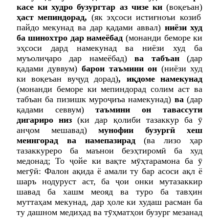
касе ки худро бузургтар аз чизе ки
(воқеъан)
ҳаст мепиндорад,
(як эҳсоси истиғноъи козиб
пайдо мекунад ва дар қадами аввал)
ниёзи худ
ба шинохтро дар намеёбад
(монанди беморе ки
эҳсоси дард намекунад ва ниёзи худ ба
муъолиҷаро дар намеёбад)
ва табъан
(дар
қадами дуввум)
барои таъмини он
(ниёзи худ
ки воқеъан вуҷуд дорад)
, иқдоме намекунад
(монанди беморе ки мепиндорад солим аст ва
табъан ба пизишк муроҷиъа намекунад)
ва
(дар
қадами севвум)
таъмини он тавассути
дигариро низ
(ки дар қолиби тазаккур ба ӯ
анҷом мешавад)
мунофии бузургӣ хеш
меингорад ва намепазирад
(ва лизо ҳар
тазаккуреро ба маънои беэҳтиромӣ ба худ
медонад; То ҷойе ки вақте мӯҳтарамона ба ӯ
мегӯӣ: Фалон ақида ё амали ту бар асоси ақл ё
шаръ нодуруст аст, ба ҷои онки мутазаккир
шавад ба хашм меояд ва туро ба тавҳин
муттаҳам мекунад, дар ҳоле ки худаш расман ба
ту дашном медиҳад ва тӯҳматҳои бузург мезанад