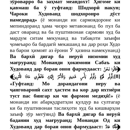
зӯроварро ба заҳмат меандохт! Ҳнгоме ки
қавмаш ба ӯ гуфтанд: Шодхорӣ накун;
Чароки Худованд шодхоронро дӯст
намедорад»
(ё монанди ин сармоядороне ки
мепиндоранд ҳама чизро метавонанд бо пул ба
даст оваранд ва ба пуштивонаи сармояи худ ба
мардум ситам мекунанд ва табақоти заъифи
ҷомеъаро ба бардагӣ мекашанд ва дар роҳи Худо
ва барои ҳимоят аз ёрони Ӯ ҳазина намекунанд)
Ва бархӣ дигар ба неруӣ низомии худ
мағруранд; Монанди ҳокимони Сабаъ ки
﴿
قَالُوا نَحْنُ
Худованд дар бораи онон фармудааст:
﴾
أُولُو قُوَّةٍ وَأُولُو بَأْسٍ شَدِيدٍ وَالْأَمْرُ إِلَيْكِ فَانْظُرِي مَاذَا تَأْمُرِينَ
;
[8]
«Гуфтанд: Мо дорандагони неру ва
ҷанговаронӣ сахт ҳастем ва кор дар ихтиёри
туст пас бингар ки чи фармон медиҳӣ!»
(ё
монанди ин абарқудратҳои қулдур ва султагар
ки ба пуштивонаи таслиҳоти худ ба кишварҳои
заъиф зӯр мегӯянд)
Ва бархӣ дигар ба неруӣ
бадании худ мағруранд; Монанди Од ки
﴿
فَأَمَّا عَادٌ
Худованд дар бораи онон фармудааст: