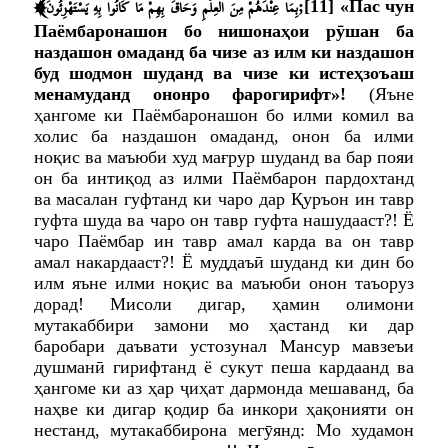
﴾
بِمَا عِنْدَهُمْ مِنَ الْعِلْمِ وَحَاقَ بِهِمْ مَا كَانُوا بِهِ يَسْتَهْزِئُونَ
;
[11]
«Пас чун
Паёмбаронашон бо нишонаҳои рӯшан ба
наздашон омаданд ба чизе аз илм ки наздашон
буд шодмон шуданд ва чизе ки истеҳзоъаш
менамуданд ононро фарогирифт»
!
(Яъне
ҳангоме ки Паёмбаронашон бо илми комил ва
холис ба наздашон омаданд, онон ба илми
ноқис ва маъюби худ мағрур шуданд ва бар пояи
он ба интиқод аз илми Паёмбарон пардохтанд
ва масалан гуфтанд ки чаро дар Қуръон ин тавр
гуфта шуда ва чаро он тавр гуфта нашудааст?! Ё
чаро Паёмбар ин тавр амал карда ва он тавр
амал накардааст?! Ё муддаъӣ шуданд ки дин бо
илм яъне илми ноқис ва маъюби онон таъоруз
дорад! Мисоли дигар, ҳамин олимони
мутакаббири замони мо ҳастанд ки дар
баробари даъвати устозунал Мансур мавзеъи
душманӣ гирифтанд ё сукут пеша кардаанд ва
ҳангоме ки аз ҳар ҷиҳат дармонда мешаванд, ба
наҳве ки дигар қодир ба инкори ҳақонияти он
нестанд, мутакаббирона мегӯянд: Мо худамон