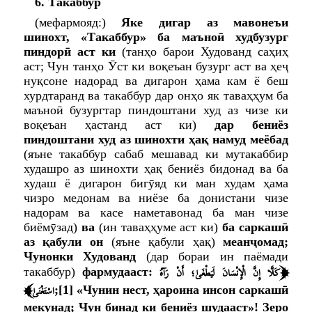
6. Такаббур
(мефармояд:)
Яке дигар аз мавонеъи
шинохт, «Такаббур» ба маъноӣ худбузург
пиндорӣ аст ки
(танҳо барои Худованд саҳиҳ
аст; Чун танҳо Ӯст ки воқеъан бузург аст ва ҳеҷ
нуқсоне надорад ва дигарон ҳама кам ё беш
хурдтаранд ва такаббур дар онҳо як таваҳҳум ба
маъноӣ бузургтар пиндоштани худ аз чизе ки
воқеъан ҳастанд аст ки)
дар бениёз
пиндоштани худ аз шинохти ҳақ намуд меёбад
(яъне такаббур сабаб мешавад ки мутакаббир
худашро аз шинохти ҳақ бениёз бидонад ва ба
худаш ё дигарон бигӯяд ки ман худам ҳама
чизро медонам ва ниёзе ба донистани чизе
надорам ва касе наметавонад ба ман чизе
биёмӯзад)
ва
(ин таваҳҳуме аст ки)
ба саркашӣ
аз қабули он
(яъне қабули ҳақ)
меанҷомад;
Чунонки Худованд
(дар бораи ин паёмади
﴿
كَلَّا إِنَّ الْإِنْسَانَ لَيَطْغَىٰ؛ أَنْ رَآهُ
такаббур)
фармудааст:
﴾
اسْتَغْنَىٰ
;
[1]
«Чунин нест, ҳароина инсон саркашӣ
мекунад; Чун бинад ки бениёз шудааст»
! Зеро