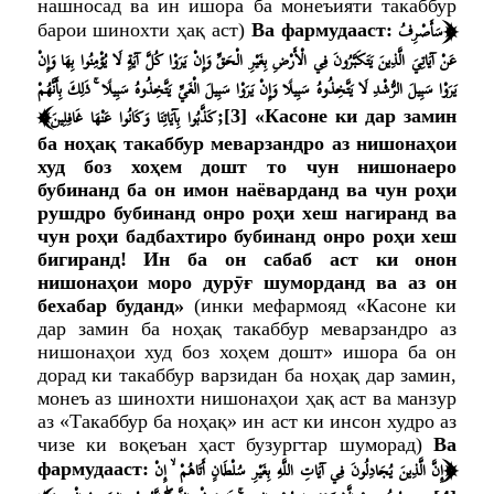
нашносад ва ин ишора ба монеъияти такаббур
﴿
سَأَصْرِفُ
барои шинохти ҳақ аст)
Ва фармудааст:
عَنْ آيَاتِيَ الَّذِينَ يَتَكَبَّرُونَ فِي الْأَرْضِ بِغَيْرِ الْحَقِّ وَإِنْ يَرَوْا كُلَّ آيَةٍ لَا يُؤْمِنُوا بِهَا وَإِنْ
يَرَوْا سَبِيلَ الرُّشْدِ لَا يَتَّخِذُوهُ سَبِيلًا وَإِنْ يَرَوْا سَبِيلَ الْغَيِّ يَتَّخِذُوهُ سَبِيلًا ۚ ذَلِكَ بِأَنَّهُمْ
﴾
كَذَّبُوا بِآيَاتِنَا وَكَانُوا عَنْهَا غَافِلِينَ
;
[3]
«Касоне ки дар замин
ба ноҳақ такаббур меварзандро аз нишонаҳои
худ боз хоҳем дошт то чун нишонаеро
бубинанд ба он имон наёварданд ва чун роҳи
рушдро бубинанд онро роҳи хеш нагиранд ва
чун роҳи бадбахтиро бубинанд онро роҳи хеш
бигиранд! Ин ба он сабаб аст ки онон
нишонаҳои моро дурӯғ шуморданд ва аз он
бехабар буданд»
(инки мефармояд
«Касоне ки
дар замин ба ноҳақ такаббур меварзандро аз
нишонаҳои худ боз хоҳем дошт»
ишора ба он
дорад ки такаббур варзидан ба ноҳақ дар замин,
монеъ аз шинохти нишонаҳои ҳақ аст ва манзур
аз «Такаббур ба ноҳақ» ин аст ки инсон худро аз
чизе ки воқеъан ҳаст бузургтар шуморад)
Ва
﴿
إِنَّ الَّذِينَ يُجَادِلُونَ فِي آيَاتِ اللَّهِ بِغَيْرِ سُلْطَانٍ أَتَاهُمْ ۙ إِنْ
фармудааст: