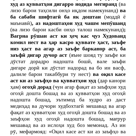
худ аз қувватҳои дигарро нодида мегиранд
(ва
лизо барои таҳсили онҳо иқдом намекунанд)
ва
ба сабаби шифтагӣ ба як дошта
и
(моддӣ ё
маънавӣ)
, аз надоштаҳои худ чашм мепӯшанд
(ва лизо барои касби онҳо талош намекунанд)
;
Вагрна рӯшан аст ки ҳеҷ кас ҷуз Худованд
комил нест ва ҳар касро қуввате ҳаст, заъфе
низ ҳаст ва агар аз заъфе барканор аст, ба
заъф
ӣ
дигар дучор аст
(яъне шояд ту заъфе ки
дӯстат дорадро надошта бошӣ, вале заъфи
дигаре дорӣ ки дӯстат надорад ва бо ин васф,
далиле барои такаббури ту нест)
ва оқил касе
аст ки аз заъфҳо ва қувватҳои худ
(дар канори
ҳам)
огоҳӣ дорад
(чун агар фақат аз заъфҳои худ
огоҳӣ дошта бошад ва аз қувватҳои худ огоҳӣ
надошта бошад, эътимод ба худро аз даст
медиҳад ва дучори худбохтагӣ мешавад ва агар
фақат аз қувватҳои худ огоҳӣ дошта бошад ва аз
заъфҳои худ огоҳӣ надошта бошад, мағрур
мешавад ва аз ислоҳи худ боз мемонад. Аз ин
рӯ, мефармояд: «Оқил касе аст ки аз заъфҳо ва