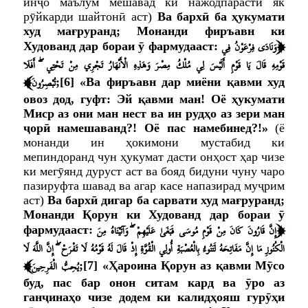
инҷо маълум мешавад ки нажодпарастӣ як
рӯйкарди шайтонӣ аст)
Ва бархӣ ба ҳукумати
худ мағруранд; Монанди фиръавн ки
﴿
وَنَادَى فِرْعَوْنُ فِي
Худованд дар бораи ӯ фармудааст:
قَوْمِهِ قَالَ يَا قَوْمِ أَلَيْسَ لِي مُلْكُ مِصْرَ وَهَذِهِ الْأَنْهَارُ تَجْرِي مِنْ تَحْتِي ۖ أَفَلَا
﴾
تُبْصِرُونَ
;
[6]
«Ва фиръавн дар миёни қавми худ
овоз дод, гуфт: Эй қавми ман! Оё ҳукумати
Миср аз они ман нест ва ин рудҳо аз зери ман
ҷорӣ намешаванд?! Оё пас намебинед?!»
(ё
монанди ин ҳокимони мустабид ки
мепиндоранд чун ҳукумат дасти онҳост ҳар чизе
ки мегӯянд дуруст аст ва бояд бидуни чуну чаро
пазируфта шавад ва агар касе напазирад муҷрим
аст)
Ва бархӣ дигар ба сарвати худ мағруранд;
Монанди Қорун ки Худованд дар бораи ӯ
﴿
إِنَّ قَارُونَ كَانَ مِنْ قَوْمِ مُوسَى فَبَغَىٰ عَلَيْهِمْ ۖ وَآتَيْنَاهُ مِنَ
фармудааст:
الْكُنُوزِ مَا إِنَّ مَفَاتِحَهُ لَتَنُوءُ بِالْعُصْبَةِ أُولِي الْقُوَّةِ إِذْ قَالَ لَهُ قَوْمُهُ لَا تَفْرَحْ ۖ إِنَّ اللَّهَ لَا
﴾
يُحِبُّ الْفَرِحِينَ
;
[7]
«Ҳароина Қорун аз қавми Мӯсо
буд, пас бар онон ситам кард ва ӯро аз
ганҷинаҳо чизе додем ки калидҳояш гурӯҳи