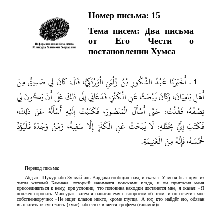
Номер письма: 15
Тема писем: Два письма
от Его Чести о
постановлении Хумса
1 . أَخْبَرَنَا عَبْدُ الشَّكُورِ بْنُ زُلْمَيَ الْوَرْدَكِيُّ، قَالَ: كَانَ لِي صَدِيقٌ مِنْ
أَهْلِ بَامِيَانَ، وَكَانَ يَبْحَثُ عَنِ الْكَنْزِ، فَدَعَانِي إِلَى ذَلِكَ عَلَى أَنْ يَكُونَ لِي
نِصْفُهُ، فَقُلْتُ: حَتَّى أَسْأَلَ الْمَنْصُورَ، فَكَتَبْتُ إِلَيْهِ أَسْأَلُهُ عَنْ ذَلِكَ،
فَكَتَبَ إِلَيَّ بِخَطِّهِ: لَا يَبْحَثُ عَنِ الْكَنْزِ إِلَّا سَفِيهٌ، وَمَنْ وَجَدَهُ فَلْيُؤَدِّ
خُمُسَهُ، فَإِنَّهُ مِنَ الْغَنِيمَةِ.
Перевод письма:
Абд аш-Шукур ибн Зулмай аль-Вардаки сообщил нам, и сказал: У меня был друг из
числа жителей Бамиана, который занимался поисками клада, и он пригласил меня
присоединиться к нему, при условии, что половина находки достанется мне, я сказал: «Я
должен спросить Мансура», затем я написал ему с вопросом об этом, и он ответил мне
собственноручно: «Не ищет кладов никто, кроме глупца. А тот, кто найдёт его, обязан
выплатить пятую часть (хумс), ибо это является трофеем (ганимой)».