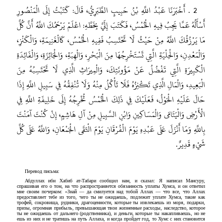
2 . أَخْبَرَنَا عَبْدُ اللَّهِ بْنُ حَبِيبٍ الطَّبَرِيُّ، قَالَ: كَتَبْتُ إِلَى الْمَنْصُورِ
أَسْأَلُهُ عَمَّا يَجِبُ فِيهِ الْخُمْسُ، فَكَتَبَ إِلَيَّ بِخَطِّهِ: اعْلَمْ يَرْحَمُكَ اللَّهُ أَنَّ كُلَّ
مَا يَرْزُقُكَ اللَّهُ مِنْ حَيْثُ لَا تَحْتَسِبُ فَفِيهِ الْخُمْسُ، كَالْغَنِيمَةِ، وَالْكَنْزِ،
وَالْمَعْدِنِ، وَالْحِلْيَةِ الَّتِي تَسْتَخْرِجُهَا مِنَ الْبَحْرِ، وَالْهِبَةِ، وَالْجَائِزَةِ، وَالْفَائِدَةِ
الْكَبِيرَةِ الَّتِي تَفْضُلُ عَنْ مَؤُونَتِكَ، وَالْمِيرَاثِ الَّذِي لَا تَحْتَسِبُهُ مِنَ
الْبَعِيدِ، وَالْمَالِ الَّذِي تَكْنِزُهُ فَلَا تَأْكُلُ مِنْهُ وَلَا تُنْفِقُهُ فِي سَبِيلِ اللَّهِ إِذَا
حَالَ عَلَيْهِ الْحَوْلُ، فَعَلَيْكَ فِي ذَلِكَ الْخُمْسُ تُخْرِجُهُ إِلَى خَلِيفَةِ اللَّهِ فِي
الْأَرْضِ وَالْيَتَامَى وَالْمَسَاكِينِ وَابْنِ السَّبِيلِ مِنْ آلِ هَاشِمٍ، إِنْ كُنْتَ آمَنْتَ
بِاللَّهِ وَمَا أَنْزَلَ عَلَى عَبْدِهِ يَوْمَ الْفُرْقَانِ يَوْمَ الْتَقَى الْجَمْعَانِ، وَاللَّهُ عَلَى كُلِّ
شَيْءٍ قَدِيرٌ.
Перевод письма:
Абдуллах ибн Хабиб ат-Табари сообщил нам, и сказал: Я написал Мансуру,
спрашивая его о том, на что распространяется обязанность уплаты Хумса, и он ответил
мне своим почерком: «Знай — да смилуется над тобой Аллах — что все, что Аллах
предоставляет тебе из того, чего ты не ожидаешь, подлежит уплате Хумса, такие как
трофей, сокровища, рудники, драгоценности, которые ты извлекаешь из моря, подарки,
призы, огромная прибыль, превышающая твои жизненные расходы, наследство, которое
ты не ожидаешь от дальнего (родственника), и деньги, которые ты накапливаешь, но не
ешь из них и не тратишь на путь Аллаха, и когда пройдет год, то Хумс с них становится