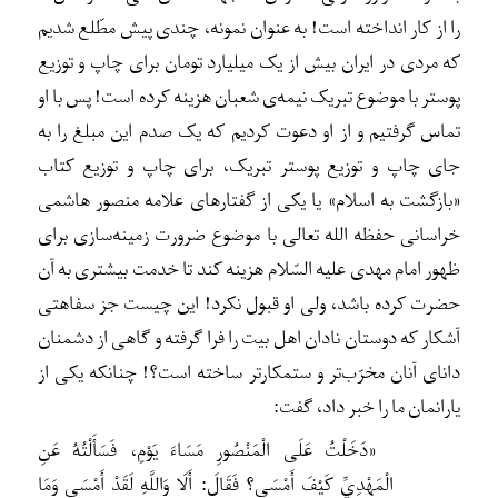
را از کار انداخته است! به عنوان نمونه، چندی پیش مطّلع شدیم
که مردی در ایران بیش از یک میلیارد تومان برای چاپ و توزیع
پوستر با موضوع تبریک نیمه‌ی شعبان هزینه کرده است! پس با او
تماس گرفتیم و از او دعوت کردیم که یک صدم این مبلغ را به
جای چاپ و توزیع پوستر تبریک، برای چاپ و توزیع کتاب
«بازگشت به اسلام» یا یکی از گفتارهای علامه منصور هاشمی
خراسانی حفظه الله تعالی با موضوع ضرورت زمینه‌سازی برای
ظهور امام مهدی علیه السّلام هزینه کند تا خدمت بیشتری به آن
حضرت کرده باشد، ولی او قبول نکرد! این چیست جز سفاهتی
آشکار که دوستان نادان اهل بیت را فرا گرفته و گاهی از دشمنان
دانای آنان مخرّب‌تر و ستمکارتر ساخته است؟! چنانکه یکی از
یارانمان ما را خبر داد، گفت:
«دَخَلْتُ عَلَى الْمَنْصُورِ مَسَاءَ يَوْمٍ، فَسَأَلْتُهُ عَنِ
الْمَهْدِيِّ كَيْفَ أَمْسَى؟ فَقَالَ: أَلَا وَاللَّهِ لَقَدْ أَمْسَى وَمَا