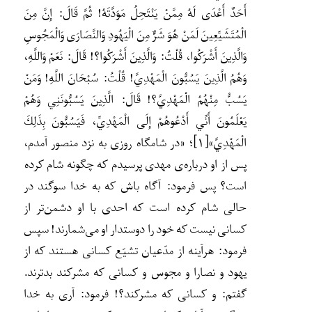
أَحَدٌ أَعْدَى لَهُ مِمَّنْ يَنْتَحِلُ مَوَدَّتَهُ! ثُمَّ قَالَ: إِنَّ مِنَ
الْمُتَشَيِّعِينَ لَمَنْ هُوَ شَرٌّ مِنَ الْيَهُودِ وَالنَّصَارَى وَالْمَجُوسِ
وَالَّذِينَ أَشْرَكُوا، قُلْتُ: وَالَّذِينَ أَشْرَكُوا؟! قَالَ: نَعَمْ وَاللَّهِ،
وَهُمُ الَّذِينَ يَسُبُّونَ الْمَهْدِيَّ! قُلْتُ: سُبْحَانَ اللَّهِ! وَمَنْ
يَسُبُّ مِنْهُمُ الْمَهْدِيَّ؟! قَالَ: الَّذِينَ يَسُبُّونَنِي وَهُمْ
يَعْلَمُونَ أَنِّي أَدْعُوهُمْ إِلَى الْمَهْدِيِّ، فَيَسُبُّونَ بِذَلِكَ
الْمَهْدِيَّ»
[۱]
؛
«در شامگاه روزی به نزد منصور آمدم،
پس از او درباره‌ی مهدی پرسیدم که چگونه شام کرده
است؟ پس فرمود: آگاه باش که به خدا سوگند در
حالی شام کرده است که احدی با او دشمن‌تر از
کسانی نیست که خود را دوستدار او می‌شمارند! سپس
فرمود: هرآینه از مدّعیان تشیّع کسانی هستند که از
یهود و نصارا و مجوس و کسانی که مشرکند بدترند.
گفتم: و کسانی که مشرکند؟! فرمود: آری به خدا